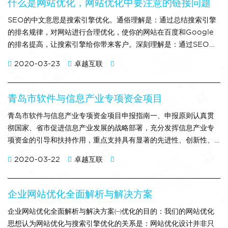
什么是网站优化，网站优化中要注意的链接问题
SEO的中文意思是搜索引擎优化。通俗理解是：通过总结搜索引擎
的排名规律，对网站进行合理优化，使你的网站在百度和Google
的排名提高，让搜索引擎给你带来客户。深刻理解是：通过SEO这
样一套基于搜索引擎的营销思路，为网站提供生态式的自我营销解
2020-03-23
卓越互联
决方案，让网站在行业内占据领先地位，从而获得品牌收益。什么
是死链接？简单地讲，死链接指原来正常，后来失效的链接。死链
接发送请求时，服务器返回404错误页面。这些
青岛市软件与信息产业专项资金项目
青岛市软件与信息产业专项资金项目申报指南一、申报原则认真贯
彻国家、省市促进信息产业发展的战略部署，充分发挥信息产业专
项资金的引导和扶持作用，重点支持具有显著的先进性、创新性、
示范性和行业带动性的项目，调整优化产业结构。申报项目必须符
2020-03-22
卓越互联
合《青岛市信息产业专项资金管理办法》（附件1）规定的支持对象
及条件。二、申报重点重点支持软件与信息服务业项目、物联网应
用和产业示范项目、信息化与工业化融合项目、电子信息
企业网站优化全面解析与解决方案
企业网站优化全面解析与解决方案㈠优化的目的：我们的网站优化
思想认为网站优化与搜索引擎优化的关系是：网站优化设计并非只