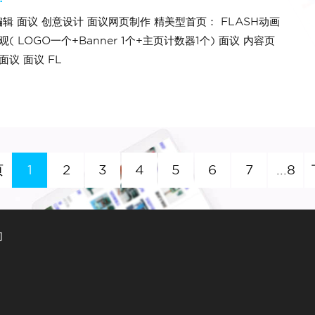
 面议 创意设计 面议网页制作 精美型首页： FLASH动画
 LOGO一个+Banner 1个+主页计数器1个) 面议 内容页
议 面议 FL
页
1
2
3
4
5
6
7
...8
们